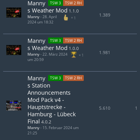
Manny
TSW 3
TSW 2 RH
s Weather Mod
1.1.0
1.389
Manny
-
28. April
1
2024 um 18:32
Manny
TSW 3
TSW 2 RH
s Weather Mod
1.0.0
1.981
Manny
-
22. März 2024
1
um 20:59
Manny
TSW 3
TSW 2 RH
s Station
Announcements
Mod Pack v4 -
Hauptstrecke -
5.610
1.
Hamburg - Lübeck
Final
4.0.2
Manny
-
15. Februar 2024 um
21:25