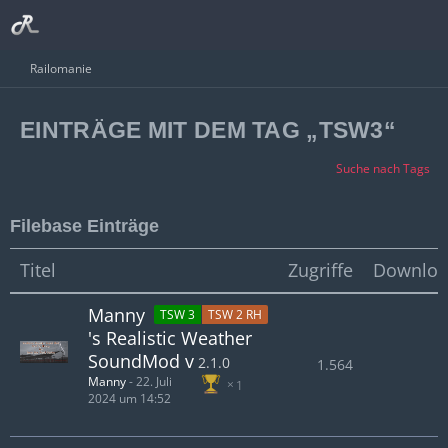
Railomanie
EINTRÄGE MIT DEM TAG „TSW3“
Suche nach Tags
Filebase Einträge
Titel
Zugriffe
Downloa
Manny
TSW 3
TSW 2 RH
's Realistic Weather
SoundMod v
2.1.0
1.564
Manny
-
22. Juli
1
2024 um 14:52