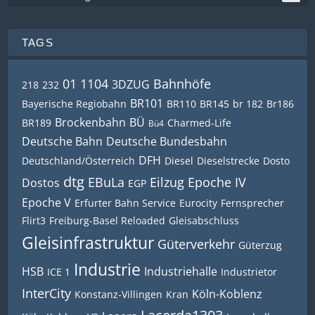
TAGS
01 1104
Bahnhöfe
3DZUG
218
232
BR101
Bayerische Regiobahn
BR110
BR145
br 182
Br186
Brockenbahn
BÜ
BR189
Charmed-Life
Bü4
Deutsche Bahn
Deutsche Bundesbahn
DFH
Deutschland/Österreich
Diesel
Dieselstrecke
Dosto
dtg
EBuLa
Eilzug
Epoche IV
Dostos
EGP
Epoche V
Erfurter Bahn Service
Eurocity
Fernsprecher
Flirt3
Freiburg-Basel Reloaded
Gleisabschluss
Gleisinfrastruktur
Güterverkehr
Güterzug
Industrie
HSB
Industriehalle
ICE 1
Industrietor
InterCity
Köln-Koblenz
Konstanz-Villingen
Kran