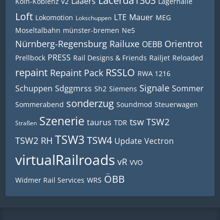
Lacerda1303
Laaers
Köln-Koblenz V2
Lagerhalle
Loft
LTE
Mauer
Lokomotion
MEG
Lokschuppen
Moseltalbahn
münster-bremen
Ne5
Nürnberg-Regensburg Railuxe
Orientrot
OEBB
PRESS
Prellbock
Rail Designs & Friends
Railjet
Reloaded
repaint
RSSLO
Repaint Pack
RWA 1216
Signale
Schuppen
Sdggmrss
Sommer
Sh2
Siemens
sonderzug
Sommerabend
Soundmod
Steuerwagen
Szenerie
tsw
TSW2
taurus
TDR
Straßen
TSW3
TSW4
TSW2 RH
Update
Vectron
virtualRailroads
vR
VVO
ÖBB
Widmer Rail Services
WRS