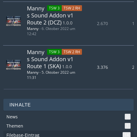
Manny
TSW 3
TSW 2 RH
s Sound Addon v1
Route 2 (DCZ)
1.0.0
2.670
1.
Manny
-
6. Oktober 2022 um
12:42
Manny
TSW 3
TSW 2 RH
s Sound Addon v1
Route 1 (SKA)
1.0.0
3.376
2.
Manny
-
5. Oktober 2022 um
11:31
INHALTE
News
0
Themen
1
Filebase-Eintrag
14