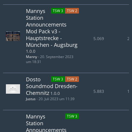
Mannys
TSW 3
TSW 2
Station
Announcements
Mod Pack v3 -
Hauptstrecke -
5.069
2.
München - Augsburg
1.0.0
Manny
-
20. September 2023
um 18:31
Dosto
TSW 3
TSW 2
Soundmod Dresden-
5.883
1.
Chemnitz
1.0.0
Justus
-
20. Juli 2023 um 11:39
Mannys
TSW 3
Station
Announcements