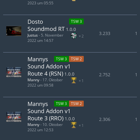
2023 um 05:55
Dosto
TSW 3
Soundmod RT
1.0.0
3.233
1.
Justus
-
5. November
2
2022 um 14:57
Mannys
TSW 3
TSW 2
Sound Addon v1
Route 4 (RSN)
1.0.0
2.752
1.
Manny
-
17. Oktober
1
2022 um 09:58
Mannys
TSW 3
TSW 2
Sound Addon v1
Route 3 (RRO)
1.0.0
2.306
1.
Manny
-
10. Oktober
1
2022 um 12:53