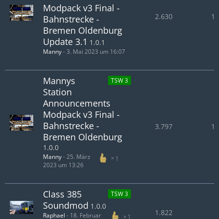
Modpack v3 Final -
2.630
1.
Bahnstrecke -
Bremen Oldenburg
Update 3.1
1.0.1
Manny
-
3. Mai 2023 um 16:07
Mannys
TSW 3
Station
Announcements
Modpack v3 Final -
Bahnstrecke -
3.797
1.
Bremen Oldenburg
1.0.0
Manny
-
25. März
1
2023 um 13:26
Class 385
TSW 3
Soundmod
1.0.0
1.822
Raphael
-
18. Februar
1