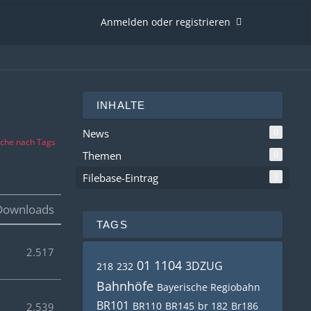
Anmelden oder registrieren
INHALTE
News
0
che nach Tags
Themen
0
Filebase-Eintrag
3
Downloads
TAGS
2.517
01 1104
3DZUG
218
232
Bahnhöfe
Bayerische Regiobahn
BR101
BR110
BR145
br 182
Br186
2.539