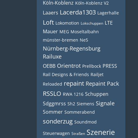
Köln-Koblenz
Köln-Koblenz V2
Lacerda1303
Laaers
Lagerhalle
Loft
LTE
Lokomotion
Lokschuppen
Mauer
MEG
Moseltalbahn
münster-bremen
Ne5
Nürnberg-Regensburg
Railuxe
Orientrot
OEBB
PRESS
Prellbock
Rail Designs & Friends
Railjet
repaint
Repaint Pack
Reloaded
RSSLO
Schuppen
RWA 1216
Signale
Sdggmrss
Sh2
Siemens
Sommer
Sommerabend
sonderzug
Soundmod
Szenerie
Steuerwagen
Straßen