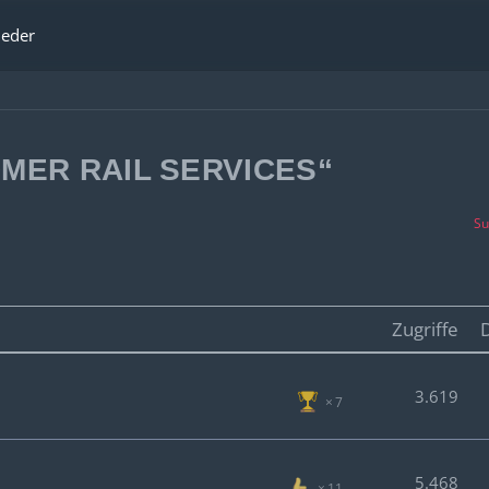
ieder
DMER RAIL SERVICES“
Su
Zugriffe
3.619
7
5.468
11