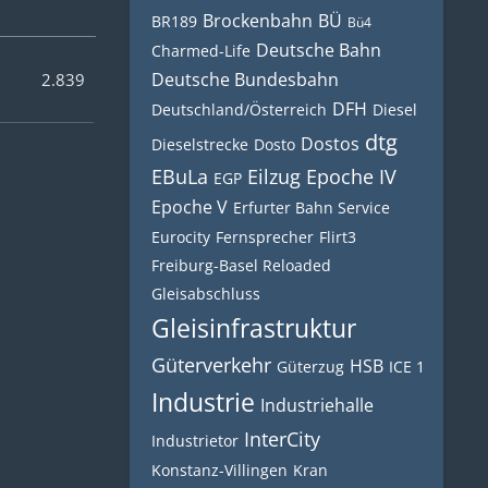
Brockenbahn
BÜ
BR189
Bü4
Deutsche Bahn
Charmed-Life
Deutsche Bundesbahn
2.839
DFH
Deutschland/Österreich
Diesel
dtg
Dostos
Dieselstrecke
Dosto
EBuLa
Eilzug
Epoche IV
EGP
Epoche V
Erfurter Bahn Service
Eurocity
Fernsprecher
Flirt3
Freiburg-Basel Reloaded
Gleisabschluss
Gleisinfrastruktur
Güterverkehr
HSB
Güterzug
ICE 1
Industrie
Industriehalle
InterCity
Industrietor
Konstanz-Villingen
Kran