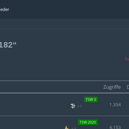
ieder
182“
Su
Zugriffe
TSW 3
1.354
1
TSW 2020
4.153
3