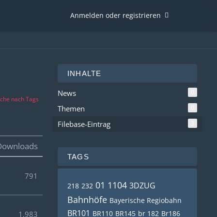
Anmelden oder registrieren
INHALTE
News
0
che nach Tags
Themen
0
Filebase-Eintrag
3
Downloads
TAGS
791
01 1104
3DZUG
218
232
Bahnhöfe
Bayerische Regiobahn
BR101
BR110
BR145
br 182
Br186
1.983