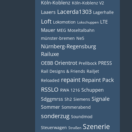
Köln-Koblenz
Köln-Koblenz V2
Lacerda1303
Laaers
Lagerhalle
Loft
LTE
Lokomotion
Lokschuppen
Mauer
MEG
Moseltalbahn
münster-bremen
Ne5
Nürnberg-Regensburg
Railuxe
Orientrot
OEBB
PRESS
Prellbock
Rail Designs & Friends
Railjet
repaint
Repaint Pack
Reloaded
RSSLO
Schuppen
RWA 1216
Signale
Sdggmrss
Sh2
Siemens
Sommer
Sommerabend
sonderzug
Soundmod
Szenerie
Steuerwagen
Straßen