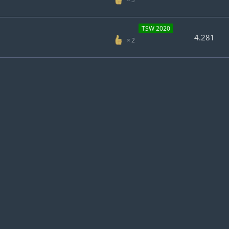
TSW 2020
4.281
2