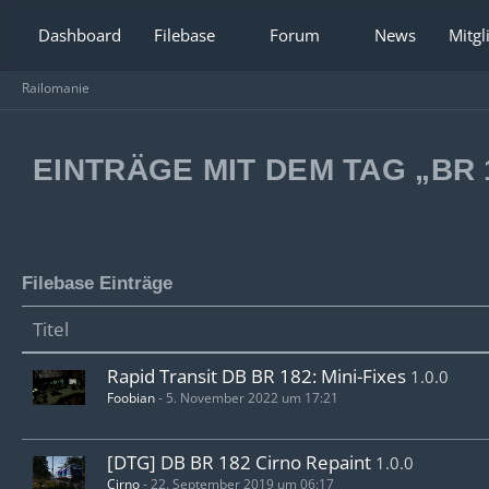
Dashboard
Filebase
Forum
News
Mitgl
Railomanie
EINTRÄGE MIT DEM TAG „BR 
Filebase Einträge
Titel
Rapid Transit DB BR 182: Mini-Fixes
1.0.0
Foobian
-
5. November 2022 um 17:21
[DTG] DB BR 182 Cirno Repaint
1.0.0
Cirno
-
22. September 2019 um 06:17