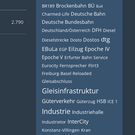
Brockenbahn
BÜ
BR189
Bü4
Deutsche Bahn
Charmed-Life
Deutsche Bundesbahn
2.790
DFH
Deutschland/Österreich
Diesel
dtg
Dostos
Dieselstrecke
Dosto
EBuLa
Eilzug
Epoche IV
EGP
Epoche V
Erfurter Bahn Service
Eurocity
Fernsprecher
Flirt3
Freiburg-Basel Reloaded
Gleisabschluss
Gleisinfrastruktur
Güterverkehr
HSB
Güterzug
ICE 1
Industrie
Industriehalle
InterCity
Industrietor
Konstanz-Villingen
Kran