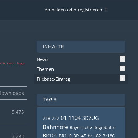
Anmelden oder registrieren
INHALTE
News
0
che nach Tags
Themen
0
Filebase-Eintrag
3
Downloads
TAGS
5.475
01 1104
3DZUG
218
232
Bahnhöfe
Bayerische Regiobahn
BR101
BR110
BR145
br 182
Br186
3.298