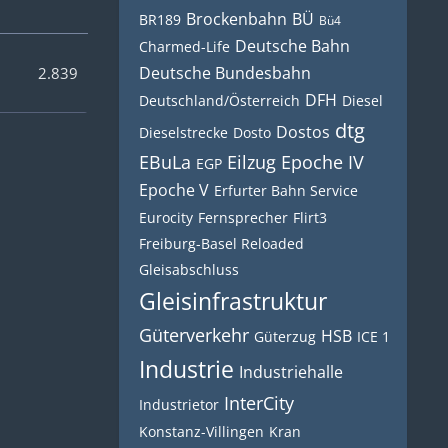
Brockenbahn
BÜ
BR189
Bü4
Deutsche Bahn
Charmed-Life
Deutsche Bundesbahn
2.839
DFH
Deutschland/Österreich
Diesel
dtg
Dostos
Dieselstrecke
Dosto
EBuLa
Eilzug
Epoche IV
EGP
Epoche V
Erfurter Bahn Service
Eurocity
Fernsprecher
Flirt3
Freiburg-Basel Reloaded
Gleisabschluss
Gleisinfrastruktur
Güterverkehr
HSB
Güterzug
ICE 1
Industrie
Industriehalle
InterCity
Industrietor
Konstanz-Villingen
Kran