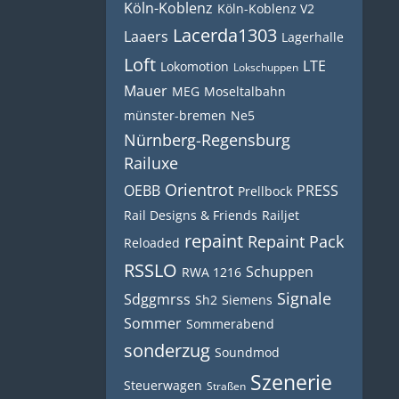
Köln-Koblenz
Köln-Koblenz V2
Lacerda1303
Laaers
Lagerhalle
Loft
LTE
Lokomotion
Lokschuppen
Mauer
MEG
Moseltalbahn
münster-bremen
Ne5
Nürnberg-Regensburg
Railuxe
Orientrot
OEBB
PRESS
Prellbock
Rail Designs & Friends
Railjet
repaint
Repaint Pack
Reloaded
RSSLO
Schuppen
RWA 1216
Signale
Sdggmrss
Sh2
Siemens
Sommer
Sommerabend
sonderzug
Soundmod
Szenerie
Steuerwagen
Straßen