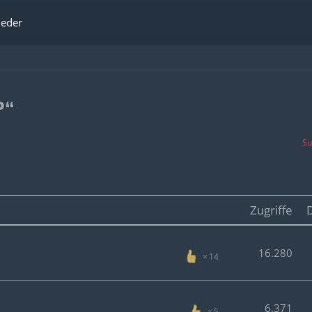
ieder
P“
Su
Zugriffe
16.280
14
6.371
5