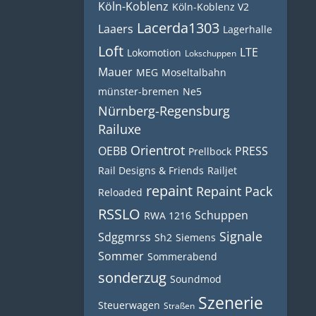
Köln-Koblenz
Köln-Koblenz V2
Lacerda1303
Laaers
Lagerhalle
Loft
LTE
Lokomotion
Lokschuppen
Mauer
MEG
Moseltalbahn
münster-bremen
Ne5
Nürnberg-Regensburg
Railuxe
Orientrot
OEBB
PRESS
Prellbock
Rail Designs & Friends
Railjet
repaint
Repaint Pack
Reloaded
RSSLO
Schuppen
RWA 1216
Signale
Sdggmrss
Sh2
Siemens
Sommer
Sommerabend
sonderzug
Soundmod
Szenerie
Steuerwagen
Straßen