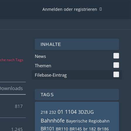
Anmelden oder registrieren
INHALTE
News
0
che nach Tags
Themen
0
Filebase-Eintrag
5
Downloads
TAGS
817
01 1104
3DZUG
218
232
Bahnhöfe
Bayerische Regiobahn
BR101
BR110
BR145
br 182
Br186
1.245