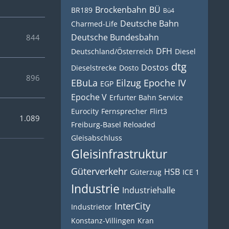
Brockenbahn
BÜ
BR189
Bü4
Deutsche Bahn
Charmed-Life
Deutsche Bundesbahn
844
DFH
Deutschland/Österreich
Diesel
dtg
Dostos
Dieselstrecke
Dosto
896
EBuLa
Eilzug
Epoche IV
EGP
Epoche V
Erfurter Bahn Service
Eurocity
Fernsprecher
Flirt3
1.089
Freiburg-Basel Reloaded
Gleisabschluss
Gleisinfrastruktur
Güterverkehr
HSB
Güterzug
ICE 1
Industrie
Industriehalle
InterCity
Industrietor
Konstanz-Villingen
Kran