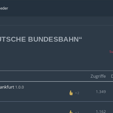
ieder
EUTSCHE BUNDESBAHN“
Su
Zugriffe
rankfurt
1.0.0
1.349
2
1.162
1