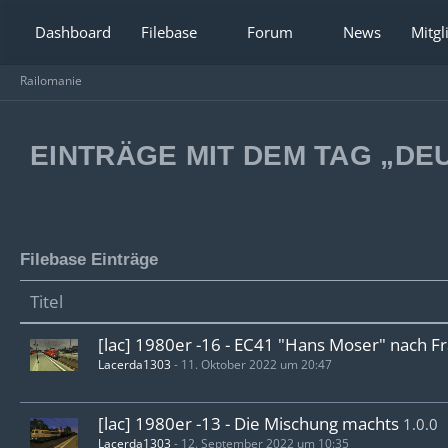
Dashboard
Filebase
Forum
News
Mitgl
Railomanie
EINTRÄGE MIT DEM TAG „D
Filebase Einträge
Titel
[lac] 1980er -16 - EC41 "Hans Moser" nach F
Lacerda1303
-
11. Oktober 2022 um 20:47
[lac] 1980er -13 - Die Mischung machts
1.0.0
Lacerda1303
-
12. September 2022 um 10:35