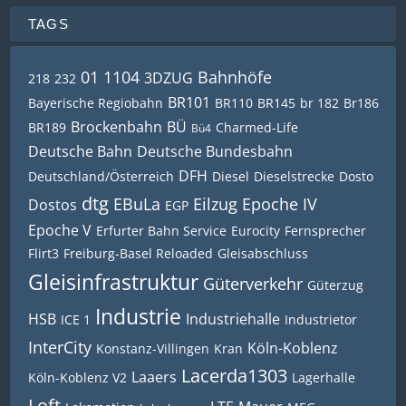
TAGS
01 1104
Bahnhöfe
3DZUG
218
232
BR101
Bayerische Regiobahn
BR110
BR145
br 182
Br186
Brockenbahn
BÜ
BR189
Charmed-Life
Bü4
Deutsche Bahn
Deutsche Bundesbahn
DFH
Deutschland/Österreich
Diesel
Dieselstrecke
Dosto
dtg
EBuLa
Eilzug
Epoche IV
Dostos
EGP
Epoche V
Erfurter Bahn Service
Eurocity
Fernsprecher
Flirt3
Freiburg-Basel Reloaded
Gleisabschluss
Gleisinfrastruktur
Güterverkehr
Güterzug
Industrie
HSB
Industriehalle
ICE 1
Industrietor
InterCity
Köln-Koblenz
Konstanz-Villingen
Kran
Lacerda1303
Laaers
Köln-Koblenz V2
Lagerhalle
Loft