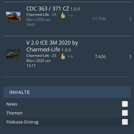
CDC 363 / 371 CZ
1.0.0
Charmed-Life
-
28.
9
11.710
2.
März 2020 um
18:01
V 2.0 ICE 3M 2020 by
Charmed-Life
1.0.0
Charmed-Life
-
25.
7.626
3.
9
März 2020 um
13:17
INHALTE
News
0
Themen
0
Filebase-Eintrag
3