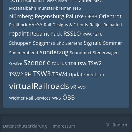
LTE
Mauer
Lokomotion
MEG
Lokschuppen
Moseltalbahn
münster-bremen
Ne5
Nürnberg-Regensburg Railuxe
Orientrot
OEBB
PRESS
Prellbock
Rail Designs & Friends
Railjet
Reloaded
repaint
RSSLO
Repaint Pack
RWA 1216
Signale
Schuppen
Sdggmrss
Sommer
Sh2
Siemens
sonderzug
Sommerabend
Soundmod
Steuerwagen
Szenerie
tsw
TSW2
taurus
TDR
Straßen
TSW3
TSW4
TSW2 RH
Update
Vectron
virtualRailroads
vR
VVO
ÖBB
Widmer Rail Services
WRS
Stil ändern
Datenschutzerklärung
Impressum