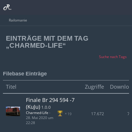
Railomanie
EINTRÄGE MIT DEM TAG
„CHARMED-LIFE“
Suche nach Tags
Filebase Einträge
Titel
Zugriffe
Downloa
Finale Br 294 594 -7
(KuJu)
1.0.0
Charmed-Life
-
17.672
7.
19
28. Mai 2020 um
22:28