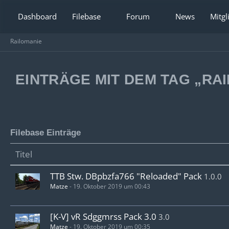
Dashboard
Filebase
Forum
News
Mitgl
Railomanie
EINTRÄGE MIT DEM TAG „RAI
Filebase Einträge
Titel
TTB Stw. DBpbzfa766 "Reloaded" Pack
1.0.0
Matze
-
19. Oktober 2019 um 00:43
[K-V] vR Sdggmrss Pack 3.0
3.0
Matze
-
19. Oktober 2019 um 00:35