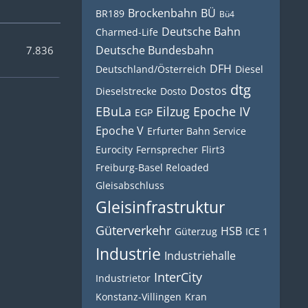
Brockenbahn
BÜ
BR189
Bü4
Deutsche Bahn
Charmed-Life
Deutsche Bundesbahn
7.836
DFH
Deutschland/Österreich
Diesel
dtg
Dostos
Dieselstrecke
Dosto
EBuLa
Eilzug
Epoche IV
EGP
Epoche V
Erfurter Bahn Service
Eurocity
Fernsprecher
Flirt3
Freiburg-Basel Reloaded
Gleisabschluss
Gleisinfrastruktur
Güterverkehr
HSB
Güterzug
ICE 1
Industrie
Industriehalle
InterCity
Industrietor
Konstanz-Villingen
Kran