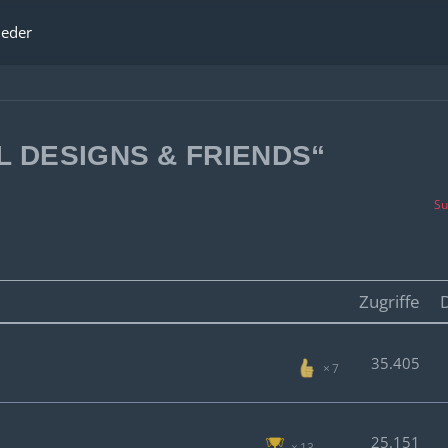
ieder
L DESIGNS & FRIENDS“
Su
Zugriffe
35.405
7
25.151
13