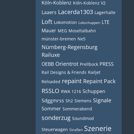
Köln-Koblenz
Köln-Koblenz V2
Lacerda1303
Laaers
Lagerhalle
Loft
LTE
Lokomotion
Lokschuppen
Mauer
MEG
Moseltalbahn
münster-bremen
Ne5
Nürnberg-Regensburg
Railuxe
Orientrot
OEBB
PRESS
Prellbock
Rail Designs & Friends
Railjet
repaint
Repaint Pack
Reloaded
RSSLO
Schuppen
RWA 1216
Signale
Sdggmrss
Sh2
Siemens
Sommer
Sommerabend
sonderzug
Soundmod
Szenerie
Steuerwagen
Straßen