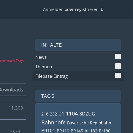
Anmelden oder registrieren
INHALTE
News
0
che nach Tags
Themen
0
Filebase-Eintrag
3
Downloads
TAGS
11.300
01 1104
3DZUG
218
232
Bahnhöfe
Bayerische Regiobahn
BR101
BR110
BR145
br 182
Br186
10.741