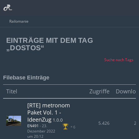
Railomanie
EINTRÄGE MIT DEM TAG
„DOSTOS“
Suche nach Tags
Filebase Einträge
Titel
Zugriffe
Downloa
[RTE] metronom
Paket Vol. 1 -
IdeenZug
1.0.0
5.426
2.
EN491
-
23.
6
Dezember 2022
um 20:12