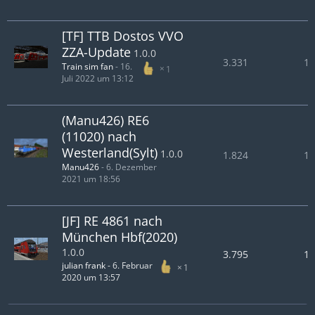
[TF] TTB Dostos VVO
ZZA-Update
1.0.0
3.331
1.
Train sim fan
-
16.
1
Juli 2022 um 13:12
(Manu426) RE6
(11020) nach
Westerland(Sylt)
1.0.0
1.824
1.
Manu426
-
6. Dezember
2021 um 18:56
[JF] RE 4861 nach
München Hbf(2020)
1.0.0
3.795
1.
julian frank
-
6. Februar
1
2020 um 13:57