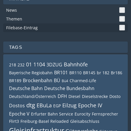
News
0
Themen
0
Filebase-Eintrag
6
TAGS
01 1104
Bahnhöfe
3DZUG
218
232
BR101
Bayerische Regiobahn
BR110
BR145
br 182
Br186
Brockenbahn
BÜ
BR189
Charmed-Life
Bü4
Deutsche Bahn
Deutsche Bundesbahn
DFH
Deutschland/Österreich
Diesel
Dieselstrecke
Dosto
dtg
EBuLa
Eilzug
Epoche IV
Dostos
EGP
Epoche V
Erfurter Bahn Service
Eurocity
Fernsprecher
Flirt3
Freiburg-Basel Reloaded
Gleisabschluss
Gleisinfrastruktur