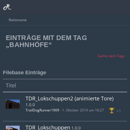
Railomanie
EINTRÄGE MIT DEM TAG
„BAHNHÖFE“
Suche nach Tags
Filebase Einträge
Titel
Z
TDR_Lokschuppen2 (animierte Tore)
1.0.0
TrailDogRunner1909
-
1. Oktober 2019 um 18:27
1
TDR_Lokschuppen
1.0.0