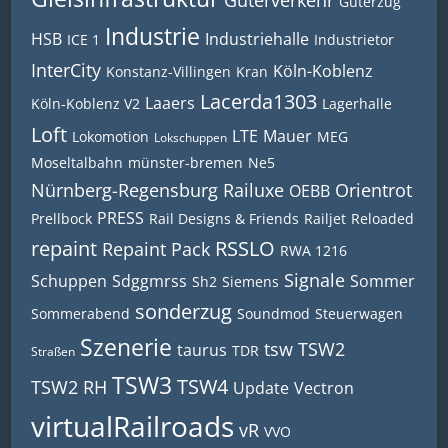
Güterverkehr
Güterzug
Industrie
HSB
Industriehalle
ICE 1
Industrietor
InterCity
Köln-Koblenz
Konstanz-Villingen
Kran
Lacerda1303
Laaers
Köln-Koblenz V2
Lagerhalle
Loft
LTE
Mauer
Lokomotion
MEG
Lokschuppen
Moseltalbahn
münster-bremen
Ne5
Nürnberg-Regensburg Railuxe
Orientrot
OEBB
PRESS
Prellbock
Rail Designs & Friends
Railjet
Reloaded
repaint
RSSLO
Repaint Pack
RWA 1216
Signale
Schuppen
Sdggmrss
Sommer
Sh2
Siemens
sonderzug
Sommerabend
Soundmod
Steuerwagen
Szenerie
tsw
TSW2
taurus
TDR
Straßen
TSW3
TSW4
TSW2 RH
Update
Vectron
virtualRailroads
vR
VVO