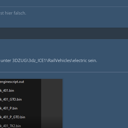
st hier falsch.
lte unter 3DZUG\3dz_ICE1\RailVehicles\electric sein.