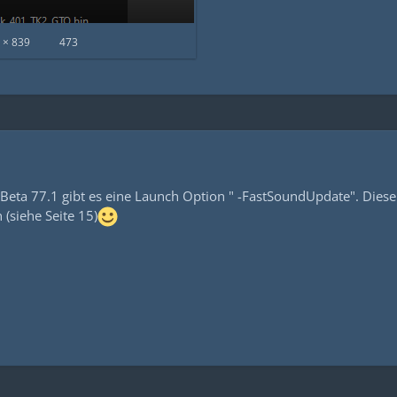
 × 839
473
ic Beta 77.1 gibt es eine Launch Option " -FastSoundUpdate". Di
(siehe Seite 15)