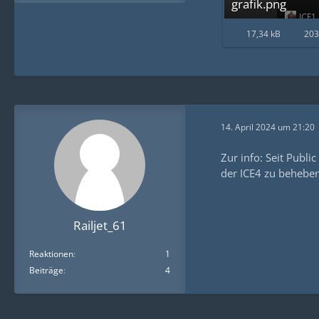
grafik.png
17,34 kB
203
14. April 2024 um 21:20
Zur info: Seit Publ
der ICE4 zu beheben 
Railjet_61
Reaktionen
1
Beiträge
4