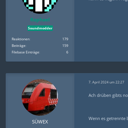
Raphael
Soundmodder
Reaktionen
179
Beiträge
159
Filebase Einträge
6
7. April 2024 um 22:27
Ach drüben gibts n
Wenn es getrennte b
SÜWEX