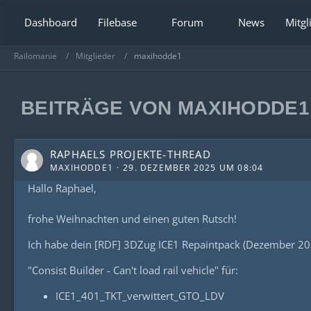
Dashboard
Filebase
Forum
News
Mitgl
Railomanie
Mitglieder
maxihodde1
BEITRÄGE VON MAXIHODDE1
RAPHAELS PROJEKTE-THREAD
MAXIHODDE1
29. DEZEMBER 2025 UM 08:04
Hallo Raphael,
frohe Weihnachten und einen guten Rutsch!
Ich habe dein [RDF] 3DZug ICE1 Repaintpack (Dezember 2024)
"Consist Builder - Can't load rail vehicle" für:
ICE1_401_TKT_verwittert_GTO_LDV