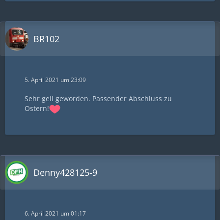
Unser erstes Repaint verlässt unsere Repaint
Halle in Richtung euren Train Simulator. In
BR102
diesem Download erhaltet Ihr die BR186 von K-
Trains im Farbkleid der LTE Group Austria im
Attractive Forces Design. Wir bedanken uns bei
LTE…
5. April 2021 um 23:09
Sehr geil geworden. Passender Abschluss zu
Ostern!
Denny428125-9
6. April 2021 um 01:17