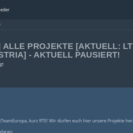
ieder
s
 ALLE PROJEKTE [AKTUELL: LT
TRIA] - AKTUELL PAUSIERT!
gt
tTeamEuropa, kurz RTE! Wir dürfen euch hier unsere Projekte herzl
 daran: