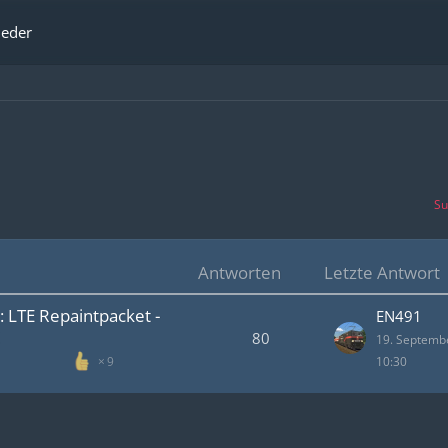
ieder
Su
Antworten
Letzte Antwort
: LTE Repaintpacket -
EN491
80
19. Septemb
10:30
9