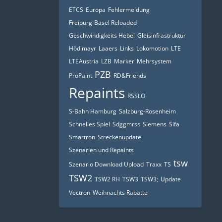
ETCS
Europa
Fehlermeldung
Freiburg-Basel Reloaded
Geschwindigkeits Hebel
Gleisinfrastruktur
Hödlmayr
Laaers
Links
Lokomotion
LTE
LTEAustria
LZB
Marker
Mehrsystem
PZB
ProPaint
RD&Friends
Repaints
RSSLO
S-Bahn Hamburg
Salzburg-Rosenheim
Schnelles Spiel
Sdggmrss
Siemens
Sifa
Smartron
Streckenupdate
Szenarien und Repaints
tsw
Szenario Download Upload
Traxx
TS
TSW2
TSW2 RH
TSW3
TSW3;
Update
Vectron
Weihnachts Rabatte