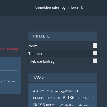
Anmelden oder registrieren
INHALTE
News
0
che nach Tags
Themen
1
Filebase-Eintrag
4
TAGS
er 2024 um
474
12/6/21
Altenburg-Wildau v3
Br186
BOMBARDIER
BR185
BR187
br192
Br193
BR1216
BR2016
Bug
ChrisTrains