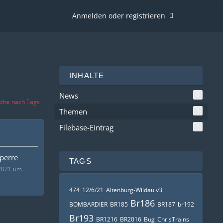
Anmelden oder registrieren
INHALTE
News
0
che nach Tags
Themen
1
Filebase-Eintrag
1
perre
TAGS
 2021 um
474
12/6/21
Altenburg-Wildau v3
Br186
BOMBARDIER
BR185
BR187
br192
Br193
BR1216
BR2016
Bug
ChrisTrains