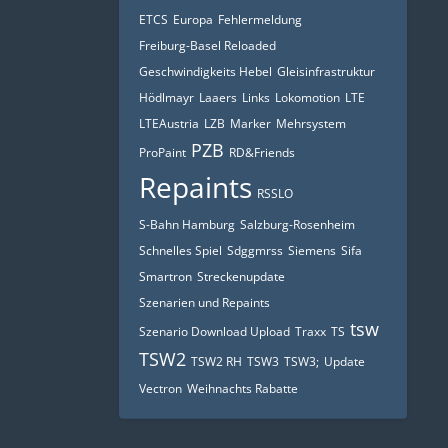
ETCS
Europa
Fehlermeldung
Freiburg-Basel Reloaded
Geschwindigkeits Hebel
Gleisinfrastruktur
Hödlmayr
Laaers
Links
Lokomotion
LTE
LTEAustria
LZB
Marker
Mehrsystem
PZB
ProPaint
RD&Friends
Repaints
RSSLO
S-Bahn Hamburg
Salzburg-Rosenheim
Schnelles Spiel
Sdggmrss
Siemens
Sifa
Smartron
Streckenupdate
Szenarien und Repaints
tsw
Szenario Download Upload
Traxx
TS
TSW2
TSW2 RH
TSW3
TSW3;
Update
Vectron
Weihnachts Rabatte