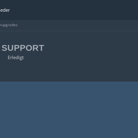
ieder
nupgrades
E SUPPORT
Erledigt