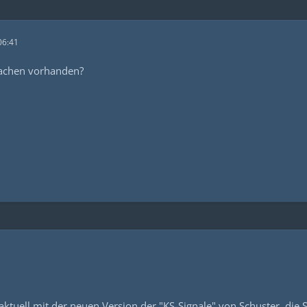
06:41
achen vorhanden?
aktuell mit der neuen Version der "KS-Signale" von Schuster, die 