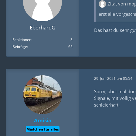
Zitat von mo
erst alle vorgesc
EberhardG
Das hast du sehr gut
Reaktionen
3
Beiträge
65
29. Juni 2021 um 05:54
Sorry, aber mal dum
Signale, mit völlig 
schleierhaft.
Amisia
Mädchen für alles