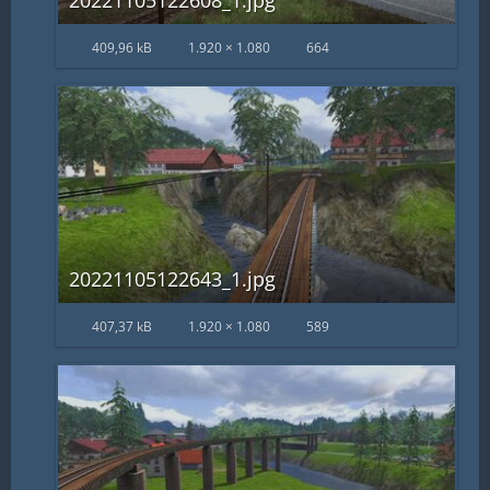
20221105122608_1.jpg
409,96 kB
1.920 × 1.080
664
20221105122643_1.jpg
407,37 kB
1.920 × 1.080
589