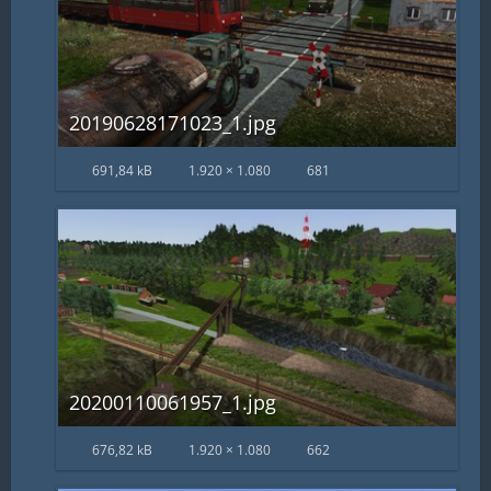
20190628171023_1.jpg
691,84 kB
1.920 × 1.080
681
20200110061957_1.jpg
676,82 kB
1.920 × 1.080
662