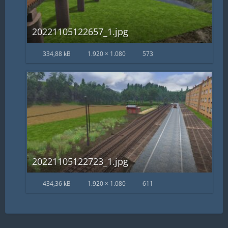
20221105122657_1.jpg
334,88 kB
1.920 × 1.080
573
20221105122723_1.jpg
434,36 kB
1.920 × 1.080
611