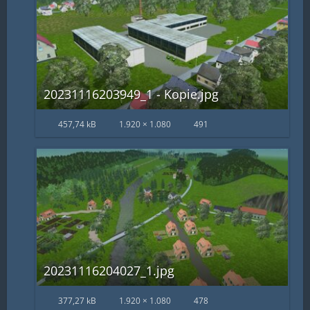
20231116203949_1 - Kopie.jpg
457,74 kB
1.920 × 1.080
491
20231116204027_1.jpg
377,27 kB
1.920 × 1.080
478