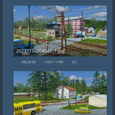
20231116204047_1.jpg
496,26 kB
1.920 × 1.080
521