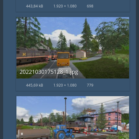
443,84 kB
1.920 × 1.080
698
20221030175128_1.jpg
445,69 kB
1.920 × 1.080
779