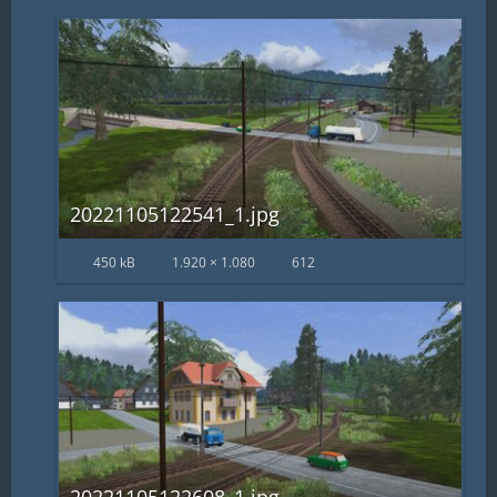
20221105122541_1.jpg
450 kB
1.920 × 1.080
612