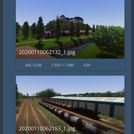
20200110062132_1.jpg
445,12 kB
1.920 × 1.080
634
20200110062153_1.jpg