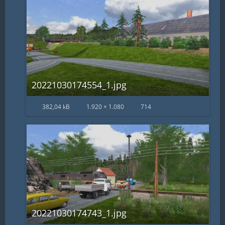
20221030174554_1.jpg
382,04 kB
1.920 × 1.080
714
20221030174743_1.jpg