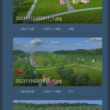
20231116203911_1.jpg
366,17 kB
1.920 × 1.080
498
20231116203935_1.jpg
383,96 kB
1.920 × 1.080
511