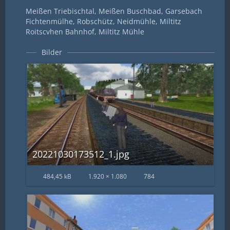
Meißen Triebischtal, Meißen Buschbad, Garsebach
Fichtenmülhe, Robschütz, Neidmühle, Miltitz
Roitscvhen Bahnhof, Miltitz Mühle
Bilder
20221030173512_1.jpg
484,45 kB
1.920 × 1.080
784