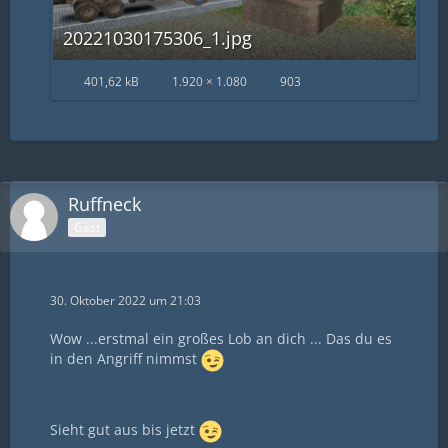
20221030175306_1.jpg
401,62 kB
1.920 × 1.080
903
Ruffneck
Gast
30. Oktober 2022 um 21:03
Wow ...erstmal ein großes Lob an dich ... Das du es
in den Angriff nimmst
Sieht gut aus bis jetzt