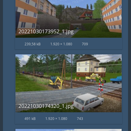
20221030173952_1.jpg
239,58 kB
1.920 × 1.080
709
20221030174320_1.jpg
491 kB
1.920 × 1.080
743