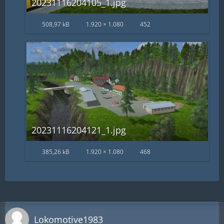
20231116204105_1.jpg
508,97 kB
1.920 × 1.080
452
20231116204121_1.jpg
385,26 kB
1.920 × 1.080
468
Lokomotive1983