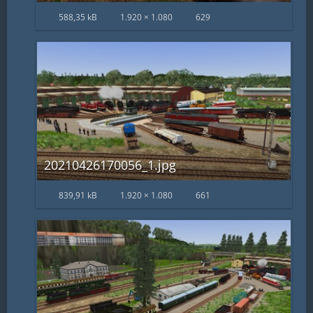
588,35 kB
1.920 × 1.080
629
20210426170056_1.jpg
839,91 kB
1.920 × 1.080
661