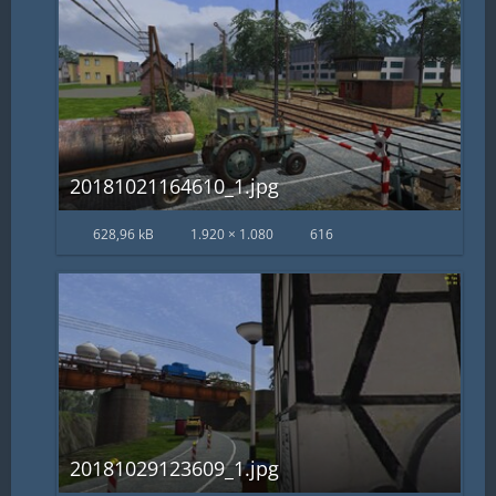
20181021164610_1.jpg
628,96 kB
1.920 × 1.080
616
20181029123609_1.jpg