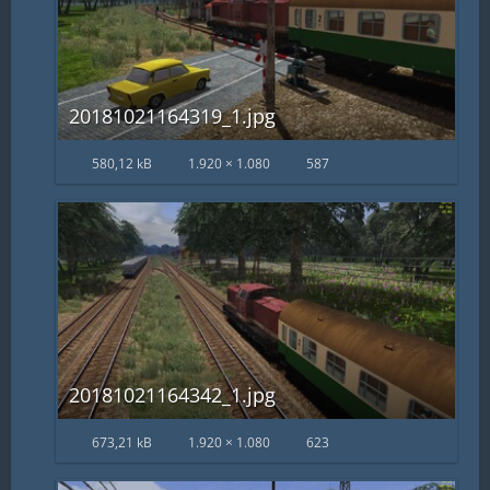
20181021164319_1.jpg
580,12 kB
1.920 × 1.080
587
20181021164342_1.jpg
673,21 kB
1.920 × 1.080
623