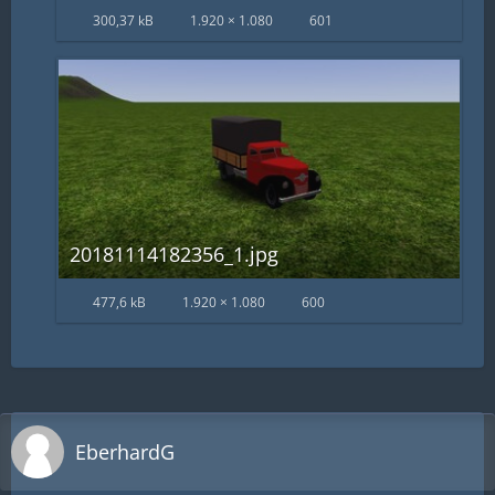
300,37 kB
1.920 × 1.080
601
20181114182356_1.jpg
477,6 kB
1.920 × 1.080
600
EberhardG