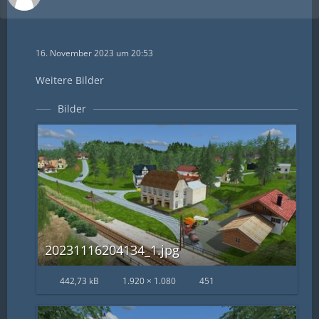
16. November 2023 um 20:53
Weitere Bilder
Bilder
20231116204134_1.jpg
442,73 kB
1.920 × 1.080
451