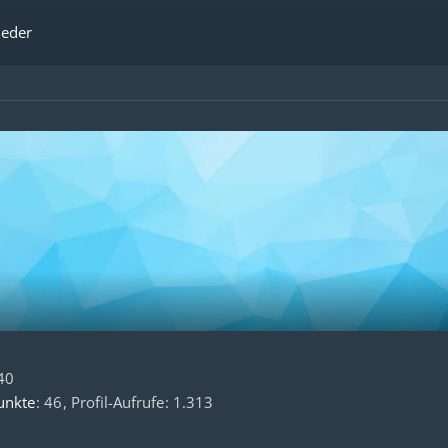
ieder
40
unkte
46
Profil-Aufrufe
1.313