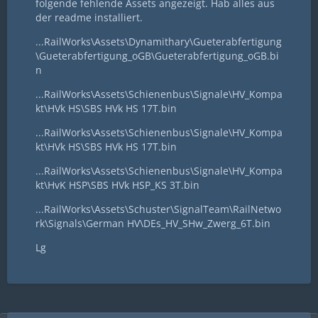
folgende fehlende Assets angezeigt. Hab alles aus
der readme installiert.
...RailWorks\Assets\Dynamithary\Gueterabfertigung
\Gueterabfertigung_oGB\Gueterabfertigung_oGB.bi
n
...RailWorks\Assets\Schienenbus\Signale\HV_Kompa
kt\HVk HS\SBS HVk HS 17T.bin
...RailWorks\Assets\Schienenbus\Signale\HV_Kompa
kt\HVk HS\SBS HVk HS 17T.bin
...RailWorks\Assets\Schienenbus\Signale\HV_Kompa
kt\HvK HSP\SBS HVk HSP_KS 3T.bin
...RailWorks\Assets\Schuster\SignalTeam\RailNetwo
rk\Signals\German HV\DEs_HV_SHw_Zwerg_6T.bin
Lg