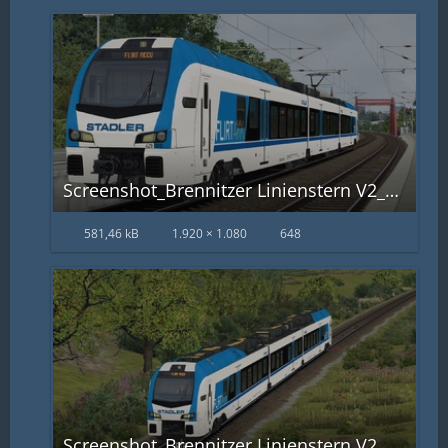
Screenshot_Brennitzer Linienstern V2_50.91410-6.40544_17-07-13.jpg
581,46 kB
1.920 × 1.080
648
Screenshot_Brennitzer Linienstern V2_50.97767-6.29625_17-38-48.jpg