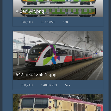
AlpenSylt.png
376,5 kB
993 × 850
658
642-niko1266-1-.jpg
388,2 kB
1.400 × 933
597