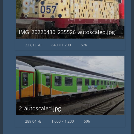
IMG_20220430_235526_autoscaled.jpg
227,13 kB
840 × 1.200
576
2_autoscaled.jpg
289,04 kB
1.600 × 1.200
606