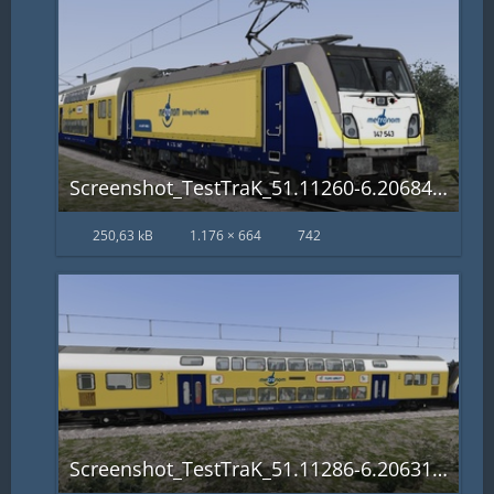
Screenshot_TestTraK_51.11260-6.20684_12-02-40.jpg
250,63 kB
1.176 × 664
742
Screenshot_TestTraK_51.11286-6.20631_12-02-33.jpg