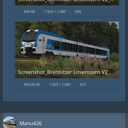
949 kB
1.920 × 1.080
695
Screenshot_Brennitzer Linienstern V2_51.00402-6.27170_16-29-55.jpg
943,99 kB
1.920 × 1.080
672
Manu426