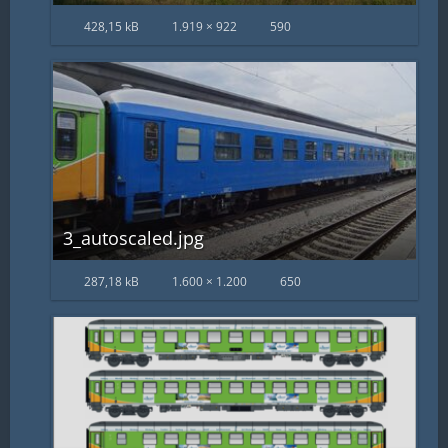
428,15 kB
1.919 × 922
590
3_autoscaled.jpg
287,18 kB
1.600 × 1.200
650