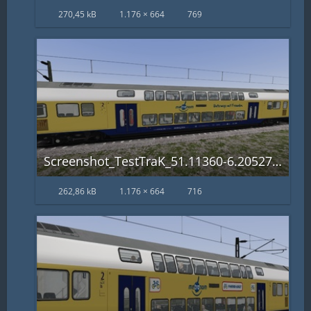
270,45 kB
1.176 × 664
769
Screenshot_TestTraK_51.11360-6.20527_12-02-25.jpg
262,86 kB
1.176 × 664
716