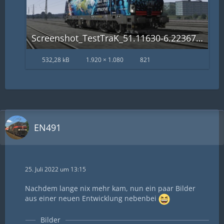
Screenshot_TestTraK_51.11630-6.22367_12-00-37.jpg
532,28 kB
1.920 × 1.080
821
EN491
25. Juli 2022 um 13:15
Nachdem lange nix mehr kam, nun ein paar Bilder
aus einer neuen Entwicklung nebenbei
Bilder