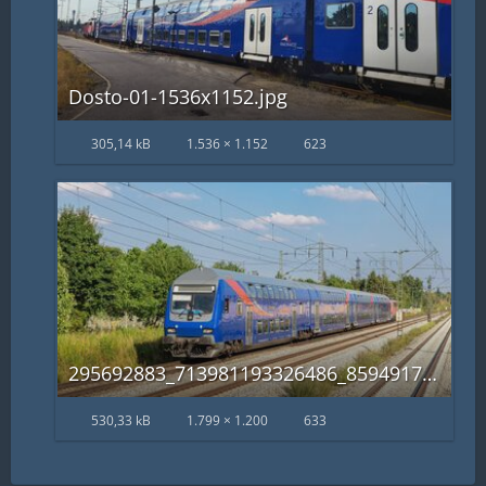
Dosto-01-1536x1152.jpg
305,14 kB
1.536 × 1.152
623
295692883_713981193326486_8594917511659745501_n.jpg
530,33 kB
1.799 × 1.200
633