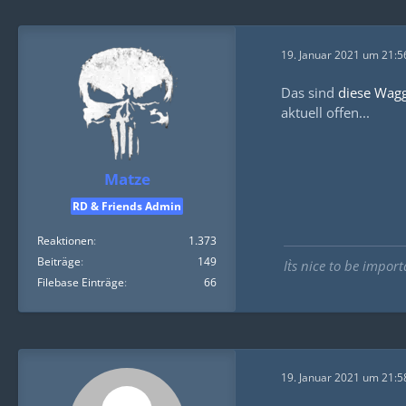
19. Januar 2021 um 21:5
Das sind
diese Wag
aktuell offen...
Matze
RD & Friends Admin
Reaktionen
1.373
Beiträge
149
It`s nice to be import
Filebase Einträge
66
19. Januar 2021 um 21:5