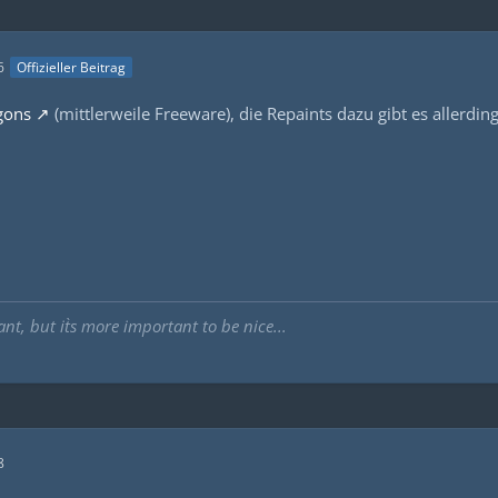
6
Offizieller Beitrag
gons
(mittlerweile Freeware), die Repaints dazu gibt es allerdi
ant, but it`s more important to be nice...
8