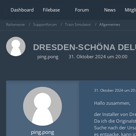
Dashboard
Filebase
Forum
News
Mitgl
Railomanie
Supportforum
Train Simulator
Allgemeines
DRESDEN-SCHÖNA DELU
ping.pong
31. Oktober 2024 um 20:00
31. Oktober 2024 um 20
Hallo zusammen,
der Installer von D
Da ich die Original
Suche nach der Ursa
ping.pong
es entpacke, kann i