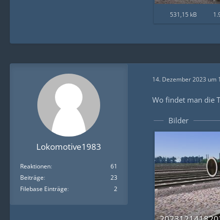
531,15 kB
1.
14. Dezember 2023 um 
Wo findet man die T
Bilder
Lokomotive1983
Reaktionen
61
Beiträge
23
Filebase Einträge
2
2023121418202