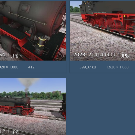
4_1.jpg
20231214144900_1.jpg
920 × 1.080
412
399,37 kB
1.920 × 1.080
2_1.jpg