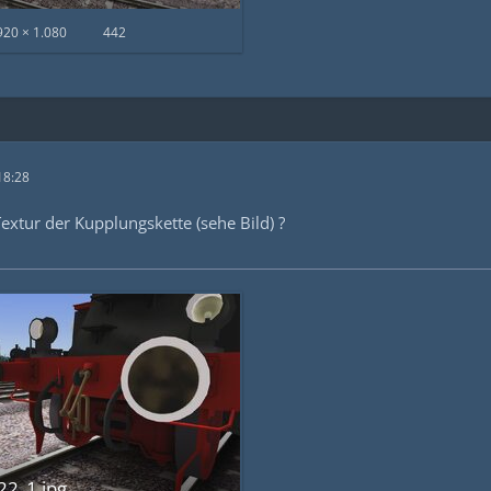
920 × 1.080
442
18:28
extur der Kupplungskette (sehe Bild) ?
2_1.jpg