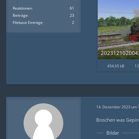
Reaktionen
61
Beiträge
23
Filebase Einträge
2
2023121020043
454,65 kB
1.
14. Dezember 2023 um 
Bisschen was Gepins
Bilder