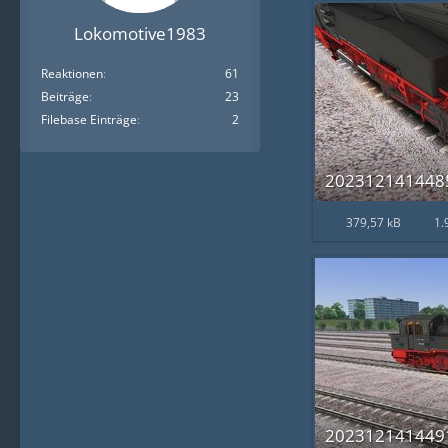
Lokomotive1983
Reaktionen
61
Beiträge
23
Filebase Einträge
2
2023121414485
379,57 kB
1.
2023121414491