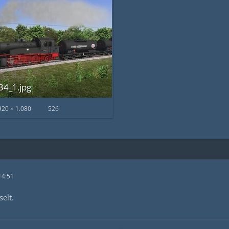
4_1.jpg
920 × 1.080
526
14:51
elt.