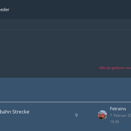
ieder
Alle als gelesen ma
Fetrains
lbahn Strecke
9
7. Februar 
19:39