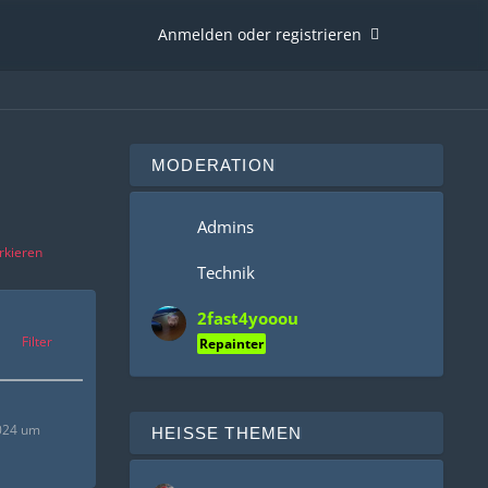
Anmelden oder registrieren
MODERATION
Admins
rkieren
Technik
2fast4yooou
Filter
Repainter
2024 um
HEISSE THEMEN