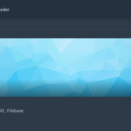
ieder
00
Filebase